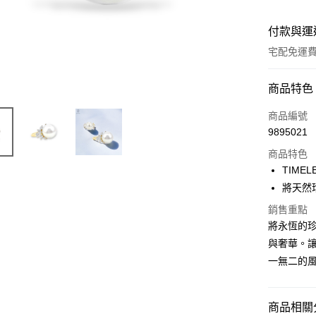
付款與運
宅配免運
付款方式
商品特色
信用卡一
商品編號
9895021
信用卡分
商品特色
3 期 
TIME
6 期 
合作金
將天然
華南商
12 期
合作金
銷售重點
上海商
華南商
將永恆的
合作金
Apple Pay
國泰世
上海商
華南商
與奢華。讓
臺灣中
國泰世
ATM付款
上海商
匯豐（
一無二的
臺灣中
國泰世
聯邦商
匯豐（
臺灣中
元大商
聯邦商
匯豐（
運送方式
玉山商
商品相關分
元大商
聯邦商