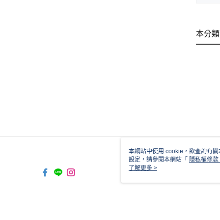
本分類
本網站中使用 cookie，欲查詢有關
設定，請參閱本網站「
隱私權條款
使用 cookie。
了解更多 >