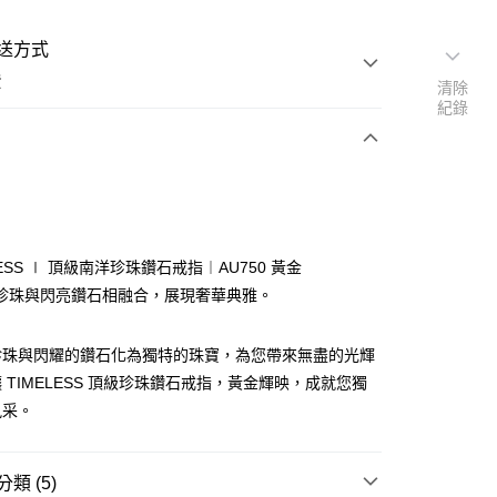
送方式
費
清除
紀錄
次付款
期付款
0 利率 每期
NT$61,666
21家銀行
LESS ∣ 頂級南洋珍珠鑽石戒指︱AU750 黃金
0 利率 每期
NT$30,833
21家銀行
庫商業銀行
第一商業銀行
珍珠與閃亮鑽石相融合，展現奢華典雅。
業銀行
彰化商業銀行
 0 利率 每期
NT$15,416
21家銀行
庫商業銀行
第一商業銀行
業儲蓄銀行
台北富邦商業銀行
業銀行
彰化商業銀行
珍珠與閃耀的鑽石化為獨特的珠寶，為您帶來無盡的光輝
庫商業銀行
第一商業銀行
華商業銀行
兆豐國際商業銀行
業儲蓄銀行
台北富邦商業銀行
業銀行
彰化商業銀行
 TIMELESS 頂級珍珠鑽石戒指，黃金輝映，成就您獨
小企業銀行
台中商業銀行
華商業銀行
兆豐國際商業銀行
業儲蓄銀行
台北富邦商業銀行
台灣）商業銀行
華泰商業銀行
風采。
小企業銀行
台中商業銀行
華商業銀行
兆豐國際商業銀行
業銀行
遠東國際商業銀行
台灣）商業銀行
華泰商業銀行
小企業銀行
台中商業銀行
業銀行
永豐商業銀行
業銀行
遠東國際商業銀行
台灣）商業銀行
華泰商業銀行
業銀行
星展（台灣）商業銀行
類 (5)
業銀行
永豐商業銀行
業銀行
遠東國際商業銀行