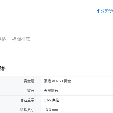
台新國
玉山商
宅配
元大商
台灣樂
以寶石種
台新國
玉山商
分享
免運費
台灣樂
人氣商品
台新國
台灣樂
禮品推薦
珠寶類別
規格
相關推薦
珠寶系列
規格
貴金屬：
頂級 AU750 黃金
寶石：
天然鑽石
寶石重量：
1.65 克拉
珍珠尺寸：
13.3 mm