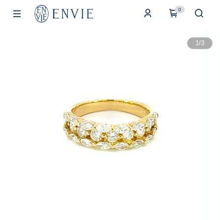
0
1
/
3