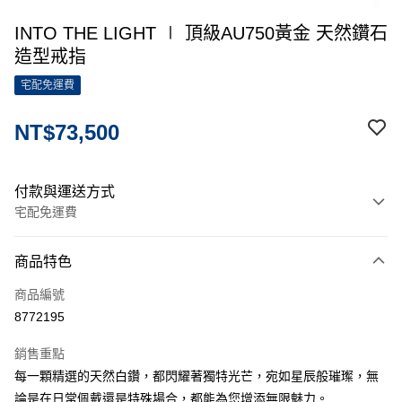
INTO THE LIGHT ∣ 頂級AU750黃金 天然鑽石
造型戒指
宅配免運費
NT$73,500
付款與運送方式
宅配免運費
付款方式
商品特色
信用卡一次付款
商品編號
信用卡分期付款
8772195
3 期 0 利率 每期
NT$24,500
21家銀行
銷售重點
6 期 0 利率 每期
NT$12,250
21家銀行
合作金庫商業銀行
第一商業銀行
每一顆精選的天然白鑽，都閃耀著獨特光芒，宛如星辰般璀璨，無
華南商業銀行
彰化商業銀行
12 期 0 利率 每期
NT$6,125
21家銀行
合作金庫商業銀行
第一商業銀行
論是在日常佩戴還是特殊場合，都能為您增添無限魅力。
上海商業儲蓄銀行
台北富邦商業銀行