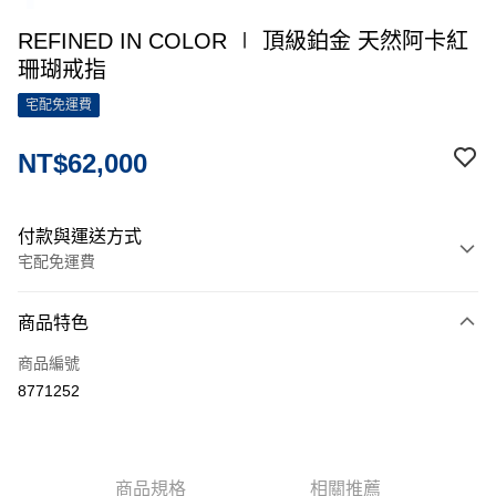
REFINED IN COLOR ∣ 頂級鉑金 天然阿卡紅
珊瑚戒指
宅配免運費
NT$62,000
付款與運送方式
宅配免運費
付款方式
商品特色
信用卡一次付款
商品編號
信用卡分期付款
8771252
3 期 0 利率 每期
NT$20,666
21家銀行
6 期 0 利率 每期
NT$10,333
21家銀行
合作金庫商業銀行
第一商業銀行
華南商業銀行
彰化商業銀行
12 期 0 利率 每期
NT$5,166
21家銀行
合作金庫商業銀行
第一商業銀行
商品規格
相關推薦
上海商業儲蓄銀行
台北富邦商業銀行