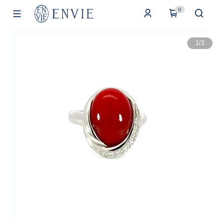
0
1
/
3