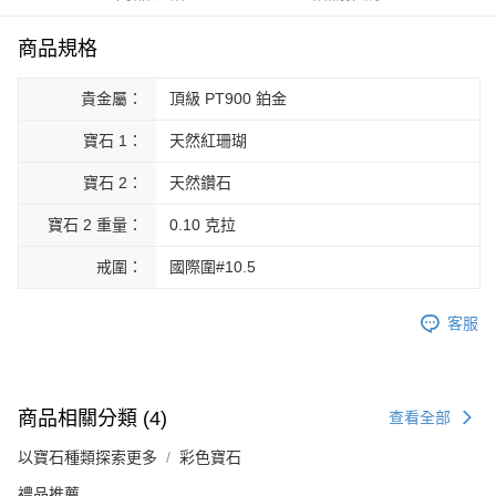
華南商業銀行
彰化商業銀行
合作金庫商業銀行
第一商業銀行
Apple Pay
國泰世華商業銀行
兆豐國際商業銀行
上海商業儲蓄銀行
台北富邦商業銀行
華南商業銀行
彰化商業銀行
臺灣中小企業銀行
台中商業銀行
商品規格
國泰世華商業銀行
兆豐國際商業銀行
ATM付款
上海商業儲蓄銀行
台北富邦商業銀行
匯豐（台灣）商業銀行
華泰商業銀行
臺灣中小企業銀行
台中商業銀行
國泰世華商業銀行
兆豐國際商業銀行
聯邦商業銀行
遠東國際商業銀行
貴金屬：
頂級 PT900 鉑金
匯豐（台灣）商業銀行
華泰商業銀行
臺灣中小企業銀行
台中商業銀行
元大商業銀行
永豐商業銀行
運送方式
聯邦商業銀行
遠東國際商業銀行
匯豐（台灣）商業銀行
華泰商業銀行
玉山商業銀行
星展（台灣）商業銀行
寶石 1：
天然紅珊瑚
元大商業銀行
永豐商業銀行
宅配
聯邦商業銀行
遠東國際商業銀行
台新國際商業銀行
中國信託商業銀行
玉山商業銀行
星展（台灣）商業銀行
元大商業銀行
永豐商業銀行
寶石 2：
天然鑽石
免運費
台灣樂天信用卡公司
台新國際商業銀行
中國信託商業銀行
玉山商業銀行
星展（台灣）商業銀行
台灣樂天信用卡公司
寶石 2 重量：
0.10 克拉
台新國際商業銀行
中國信託商業銀行
台灣樂天信用卡公司
戒圍：
國際圍#10.5
客服
商品相關分類 (4)
查看全部
以寶石種類探索更多
彩色寶石
禮品推薦