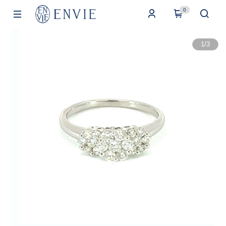
0
1
/
3