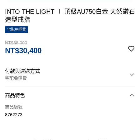
INTO THE LIGHT ∣ 頂級AU750白金 天然鑽石
造型戒指
宅配免運費
NT$38,000
NT$30,400
付款與運送方式
宅配免運費
付款方式
商品特色
信用卡一次付款
商品編號
信用卡分期付款
8762273
3 期 0 利率 每期
NT$10,133
21家銀行
6 期 0 利率 每期
NT$5,066
21家銀行
合作金庫商業銀行
第一商業銀行
華南商業銀行
彰化商業銀行
12 期 0 利率 每期
NT$2,533
21家銀行
合作金庫商業銀行
第一商業銀行