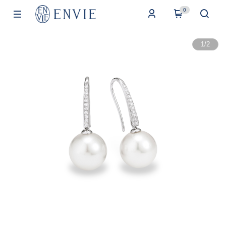
0
1
/
2