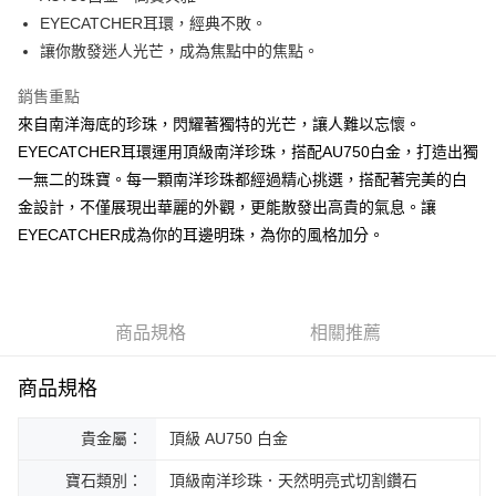
華南商業銀行
彰化商業銀行
合作金庫商業銀行
第一商業銀行
Apple Pay
國泰世華商業銀行
兆豐國際商業銀行
EYECATCHER耳環，經典不敗。
上海商業儲蓄銀行
台北富邦商業銀行
華南商業銀行
彰化商業銀行
臺灣中小企業銀行
台中商業銀行
讓你散發迷人光芒，成為焦點中的焦點。
國泰世華商業銀行
兆豐國際商業銀行
ATM付款
上海商業儲蓄銀行
台北富邦商業銀行
匯豐（台灣）商業銀行
華泰商業銀行
臺灣中小企業銀行
台中商業銀行
國泰世華商業銀行
兆豐國際商業銀行
聯邦商業銀行
遠東國際商業銀行
銷售重點
匯豐（台灣）商業銀行
華泰商業銀行
臺灣中小企業銀行
台中商業銀行
元大商業銀行
永豐商業銀行
運送方式
來自南洋海底的珍珠，閃耀著獨特的光芒，讓人難以忘懷。
聯邦商業銀行
遠東國際商業銀行
匯豐（台灣）商業銀行
華泰商業銀行
玉山商業銀行
星展（台灣）商業銀行
元大商業銀行
永豐商業銀行
EYECATCHER耳環運用頂級南洋珍珠，搭配AU750白金，打造出獨
宅配
聯邦商業銀行
遠東國際商業銀行
台新國際商業銀行
中國信託商業銀行
玉山商業銀行
星展（台灣）商業銀行
一無二的珠寶。每一顆南洋珍珠都經過精心挑選，搭配著完美的白
元大商業銀行
永豐商業銀行
免運費
台灣樂天信用卡公司
台新國際商業銀行
中國信託商業銀行
玉山商業銀行
星展（台灣）商業銀行
金設計，不僅展現出華麗的外觀，更能散發出高貴的氣息。讓
台灣樂天信用卡公司
台新國際商業銀行
中國信託商業銀行
EYECATCHER成為你的耳邊明珠，為你的風格加分。
台灣樂天信用卡公司
商品規格
相關推薦
商品規格
貴金屬：
頂級 AU750 白金
寶石類別：
頂級南洋珍珠．天然明亮式切割鑽石