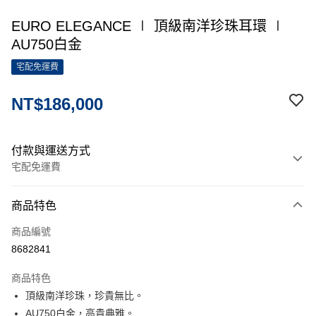
EURO ELEGANCE ∣ 頂級南洋珍珠耳環 ∣
AU750白金
宅配免運費
NT$186,000
付款與運送方式
宅配免運費
付款方式
商品特色
信用卡一次付款
商品編號
信用卡分期付款
8682841
3 期 0 利率 每期
NT$62,000
21家銀行
商品特色
6 期 0 利率 每期
NT$31,000
21家銀行
合作金庫商業銀行
第一商業銀行
頂級南洋珍珠，珍貴無比。
華南商業銀行
彰化商業銀行
12 期 0 利率 每期
NT$15,500
21家銀行
合作金庫商業銀行
第一商業銀行
AU750白金，高貴典雅。
上海商業儲蓄銀行
台北富邦商業銀行