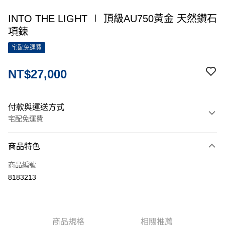
INTO THE LIGHT ∣ 頂級AU750黃金 天然鑽石
項鍊
宅配免運費
NT$27,000
付款與運送方式
宅配免運費
付款方式
商品特色
信用卡一次付款
商品編號
信用卡分期付款
8183213
3 期 0 利率 每期
NT$9,000
21家銀行
6 期 0 利率 每期
NT$4,500
21家銀行
合作金庫商業銀行
第一商業銀行
華南商業銀行
彰化商業銀行
12 期 0 利率 每期
NT$2,250
21家銀行
合作金庫商業銀行
第一商業銀行
商品規格
相關推薦
上海商業儲蓄銀行
台北富邦商業銀行