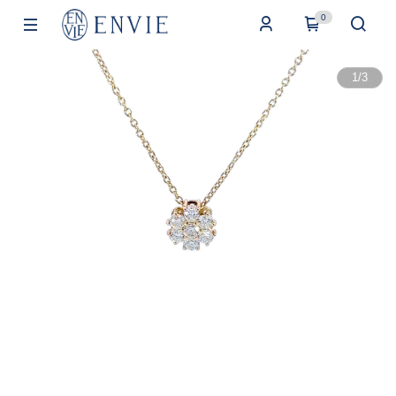
0
1
/
3