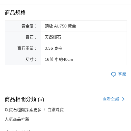
華南商業銀行
彰化商業銀行
合作金庫商業銀行
第一商業銀行
Apple Pay
國泰世華商業銀行
兆豐國際商業銀行
上海商業儲蓄銀行
台北富邦商業銀行
華南商業銀行
彰化商業銀行
臺灣中小企業銀行
台中商業銀行
商品規格
國泰世華商業銀行
兆豐國際商業銀行
ATM付款
上海商業儲蓄銀行
台北富邦商業銀行
匯豐（台灣）商業銀行
華泰商業銀行
臺灣中小企業銀行
台中商業銀行
國泰世華商業銀行
兆豐國際商業銀行
聯邦商業銀行
遠東國際商業銀行
貴金屬：
頂級 AU750 黃金
匯豐（台灣）商業銀行
華泰商業銀行
臺灣中小企業銀行
台中商業銀行
元大商業銀行
永豐商業銀行
運送方式
聯邦商業銀行
遠東國際商業銀行
匯豐（台灣）商業銀行
華泰商業銀行
玉山商業銀行
星展（台灣）商業銀行
寶石：
天然鑽石
元大商業銀行
永豐商業銀行
宅配
聯邦商業銀行
遠東國際商業銀行
台新國際商業銀行
中國信託商業銀行
玉山商業銀行
星展（台灣）商業銀行
元大商業銀行
永豐商業銀行
寶石重量：
0.36 克拉
免運費
台灣樂天信用卡公司
台新國際商業銀行
中國信託商業銀行
玉山商業銀行
星展（台灣）商業銀行
台灣樂天信用卡公司
尺寸：
16英吋 約40cm
台新國際商業銀行
中國信託商業銀行
台灣樂天信用卡公司
客服
商品相關分類 (5)
查看全部
以寶石種類探索更多
白鑽珠寶
人氣商品推薦