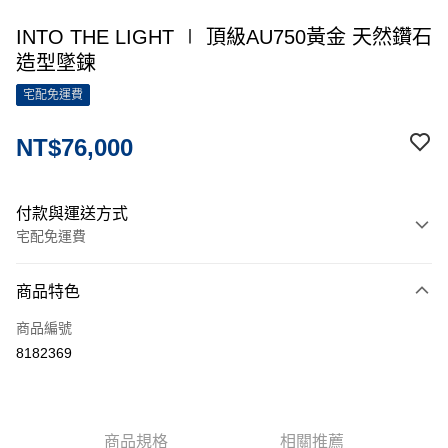
INTO THE LIGHT ∣ 頂級AU750黃金 天然鑽石
造型墜鍊
宅配免運費
NT$76,000
付款與運送方式
宅配免運費
付款方式
商品特色
信用卡一次付款
商品編號
信用卡分期付款
8182369
3 期 0 利率 每期
NT$25,333
21家銀行
6 期 0 利率 每期
NT$12,666
21家銀行
合作金庫商業銀行
第一商業銀行
華南商業銀行
彰化商業銀行
12 期 0 利率 每期
NT$6,333
21家銀行
合作金庫商業銀行
第一商業銀行
商品規格
相關推薦
上海商業儲蓄銀行
台北富邦商業銀行