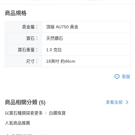
華南商業銀行
彰化商業銀行
合作金庫商業銀行
第一商業銀行
Apple Pay
國泰世華商業銀行
兆豐國際商業銀行
上海商業儲蓄銀行
台北富邦商業銀行
華南商業銀行
彰化商業銀行
臺灣中小企業銀行
台中商業銀行
商品規格
國泰世華商業銀行
兆豐國際商業銀行
ATM付款
上海商業儲蓄銀行
台北富邦商業銀行
匯豐（台灣）商業銀行
華泰商業銀行
臺灣中小企業銀行
台中商業銀行
國泰世華商業銀行
兆豐國際商業銀行
聯邦商業銀行
遠東國際商業銀行
貴金屬：
頂級 AU750 黃金
匯豐（台灣）商業銀行
華泰商業銀行
臺灣中小企業銀行
台中商業銀行
元大商業銀行
永豐商業銀行
運送方式
聯邦商業銀行
遠東國際商業銀行
匯豐（台灣）商業銀行
華泰商業銀行
玉山商業銀行
星展（台灣）商業銀行
寶石：
天然鑽石
元大商業銀行
永豐商業銀行
宅配
聯邦商業銀行
遠東國際商業銀行
台新國際商業銀行
中國信託商業銀行
玉山商業銀行
星展（台灣）商業銀行
元大商業銀行
永豐商業銀行
寶石重量：
1.0 克拉
免運費
台灣樂天信用卡公司
台新國際商業銀行
中國信託商業銀行
玉山商業銀行
星展（台灣）商業銀行
台灣樂天信用卡公司
尺寸：
18英吋 約46cm
台新國際商業銀行
中國信託商業銀行
台灣樂天信用卡公司
客服
商品相關分類 (5)
查看全部
以寶石種類探索更多
白鑽珠寶
人氣商品推薦