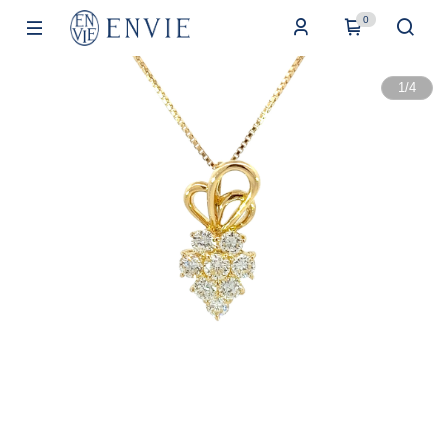
0
1
/
4