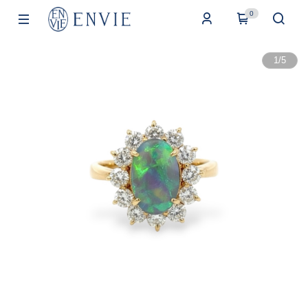
0
1
/
5