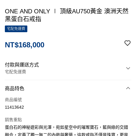
ONE AND ONLY ∣ 頂級AU750黃金 澳洲天然
黑蛋白石戒指
宅配免運費
NT$168,000
付款與運送方式
宅配免運費
付款方式
商品特色
信用卡一次付款
商品編號
信用卡分期付款
11413642
3 期 0 利率 每期
NT$56,000
21家銀行
銷售重點
6 期 0 利率 每期
NT$28,000
21家銀行
合作金庫商業銀行
第一商業銀行
蛋白石的神秘遊彩與光澤，宛如星空中的璀璨寶石，藍與綠的交錯
華南商業銀行
彰化商業銀行
12 期 0 利率 每期
NT$14,000
21家銀行
合作金庫商業銀行
第一商業銀行
融合，定義了獨一無二的內斂與奢華。這款戒指不僅是珠寶，更是
上海商業儲蓄銀行
台北富邦商業銀行