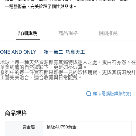
華南商業銀行
彰化商業銀行
合作金庫商業銀行
第一商業銀行
Apple Pay
國泰世華商業銀行
兆豐國際商業銀行
一種藝術品，完美詮釋了個性與品味。
上海商業儲蓄銀行
台北富邦商業銀行
華南商業銀行
彰化商業銀行
臺灣中小企業銀行
台中商業銀行
國泰世華商業銀行
兆豐國際商業銀行
ATM付款
上海商業儲蓄銀行
台北富邦商業銀行
匯豐（台灣）商業銀行
華泰商業銀行
臺灣中小企業銀行
台中商業銀行
國泰世華商業銀行
兆豐國際商業銀行
聯邦商業銀行
遠東國際商業銀行
匯豐（台灣）商業銀行
華泰商業銀行
臺灣中小企業銀行
台中商業銀行
元大商業銀行
永豐商業銀行
運送方式
詳細說明
商品規格
相關推薦
聯邦商業銀行
遠東國際商業銀行
匯豐（台灣）商業銀行
華泰商業銀行
玉山商業銀行
星展（台灣）商業銀行
元大商業銀行
永豐商業銀行
宅配
聯邦商業銀行
遠東國際商業銀行
台新國際商業銀行
中國信託商業銀行
玉山商業銀行
星展（台灣）商業銀行
元大商業銀行
永豐商業銀行
免運費
台灣樂天信用卡公司
ONE AND ONLY ∣ 獨一無二 巧奪天工
台新國際商業銀行
中國信託商業銀行
玉山商業銀行
星展（台灣）商業銀行
台灣樂天信用卡公司
台新國際商業銀行
中國信託商業銀行
地球上每一種天然資源都有其獨特與迷人之處，蛋白石亦然。
在
華美絢麗的自然遊彩下，更是如夢似真。
台灣樂天信用卡公司
系列中的每一件寶石都是難得一見的珍稀瑰寶，更與其精湛設計
工藝完美融合，適合收藏與日常配戴。
顯示電腦版詳細說明
商品規格
貴金屬：
頂級AU750黃金