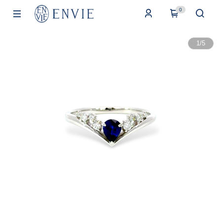
0
1
/
5