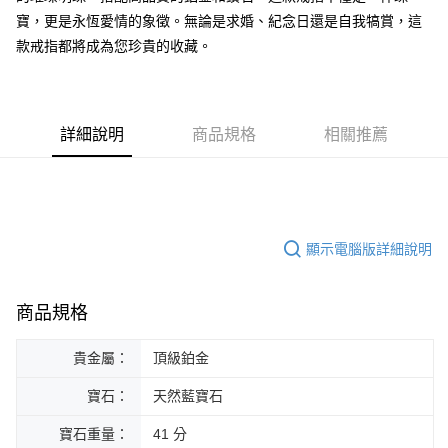
華南商業銀行
彰化商業銀行
合作金庫商業銀行
第一商業銀行
Apple Pay
國泰世華商業銀行
兆豐國際商業銀行
寶，更是永恆愛情的象徵。無論是求婚、紀念日還是自我犒賞，這
上海商業儲蓄銀行
台北富邦商業銀行
華南商業銀行
彰化商業銀行
臺灣中小企業銀行
台中商業銀行
款戒指都將成為您珍貴的收藏。
國泰世華商業銀行
兆豐國際商業銀行
ATM付款
上海商業儲蓄銀行
台北富邦商業銀行
匯豐（台灣）商業銀行
華泰商業銀行
臺灣中小企業銀行
台中商業銀行
國泰世華商業銀行
兆豐國際商業銀行
聯邦商業銀行
遠東國際商業銀行
匯豐（台灣）商業銀行
華泰商業銀行
臺灣中小企業銀行
台中商業銀行
元大商業銀行
永豐商業銀行
運送方式
聯邦商業銀行
遠東國際商業銀行
匯豐（台灣）商業銀行
華泰商業銀行
玉山商業銀行
星展（台灣）商業銀行
元大商業銀行
永豐商業銀行
詳細說明
商品規格
相關推薦
宅配
聯邦商業銀行
遠東國際商業銀行
台新國際商業銀行
中國信託商業銀行
玉山商業銀行
星展（台灣）商業銀行
元大商業銀行
永豐商業銀行
免運費
台灣樂天信用卡公司
台新國際商業銀行
中國信託商業銀行
玉山商業銀行
星展（台灣）商業銀行
台灣樂天信用卡公司
台新國際商業銀行
中國信託商業銀行
台灣樂天信用卡公司
顯示電腦版詳細說明
商品規格
貴金屬：
頂級鉑金
寶石：
天然藍寶石
寶石重量：
41 分