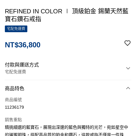
REFINED IN COLOR ∣ 頂級鉑金 錫蘭天然藍
寶石鑽石戒指
宅配免運費
NT$36,800
付款與運送方式
宅配免運費
付款方式
商品特色
信用卡一次付款
商品編號
信用卡分期付款
11236179
3 期 0 利率 每期
NT$12,266
21家銀行
銷售重點
6 期 0 利率 每期
NT$6,133
21家銀行
合作金庫商業銀行
第一商業銀行
精挑細選的藍寶石，展現出深邃的藍色與獨特的光芒，宛如星空中
華南商業銀行
彰化商業銀行
12 期 0 利率 每期
NT$3,066
21家銀行
合作金庫商業銀行
第一商業銀行
的璀璨明珠，搭配高品質的鉑金和鑽石，這款戒指不僅是一件珠
上海商業儲蓄銀行
台北富邦商業銀行