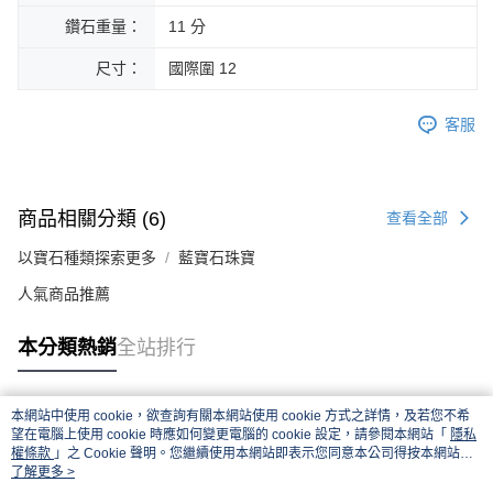
鑽石重量：
11 分
尺寸：
國際圍 12
客服
商品相關分類 (6)
查看全部
以寶石種類探索更多
藍寶石珠寶
人氣商品推薦
本分類熱銷
全站排行
本網站中使用 cookie，欲查詢有關本網站使用 cookie 方式之詳情，及若您不希
熱門標籤
望在電腦上使用 cookie 時應如何變更電腦的 cookie 設定，請參閱本網站「
隱私
權條款
」之 Cookie 聲明。您繼續使用本網站即表示您同意本公司得按本網站使
用條款之 Cookie 聲明使用 cookie。
了解更多 >