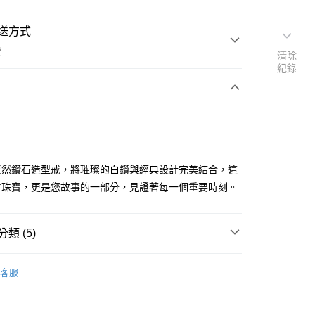
送方式
費
清除
紀錄
次付款
期付款
0 利率 每期
NT$12,266
21家銀行
天然鑽石造型戒，將璀璨的白鑽與經典設計完美結合，這
0 利率 每期
NT$6,133
21家銀行
庫商業銀行
第一商業銀行
件珠寶，更是您故事的一部分，見證著每一個重要時刻。
業銀行
彰化商業銀行
 0 利率 每期
NT$3,066
21家銀行
庫商業銀行
第一商業銀行
業儲蓄銀行
台北富邦商業銀行
業銀行
彰化商業銀行
庫商業銀行
第一商業銀行
華商業銀行
兆豐國際商業銀行
類 (5)
業儲蓄銀行
台北富邦商業銀行
業銀行
彰化商業銀行
小企業銀行
台中商業銀行
華商業銀行
兆豐國際商業銀行
業儲蓄銀行
台北富邦商業銀行
台灣）商業銀行
華泰商業銀行
類探索更多
白鑽珠寶
小企業銀行
台中商業銀行
華商業銀行
兆豐國際商業銀行
客服
業銀行
遠東國際商業銀行
台灣）商業銀行
華泰商業銀行
推薦
小企業銀行
台中商業銀行
業銀行
永豐商業銀行
業銀行
遠東國際商業銀行
台灣）商業銀行
華泰商業銀行
業銀行
星展（台灣）商業銀行
業銀行
永豐商業銀行
業銀行
遠東國際商業銀行