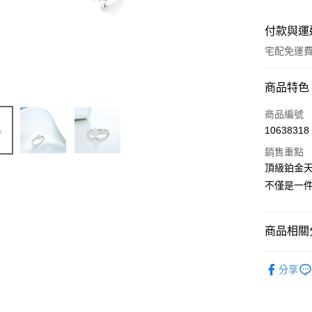
付款與運
宅配免運
付款方式
商品特色
信用卡一
商品編號
10638318
信用卡分
銷售重點
3 期 
頂級鉑金
6 期 
合作金
不僅是一
華南商
12 期
合作金
上海商
華南商
合作金
Apple Pay
國泰世
商品相關分
上海商
華南商
臺灣中
國泰世
ATM付款
上海商
匯豐（
以寶石種
臺灣中
國泰世
分享
聯邦商
匯豐（
人氣商品
臺灣中
元大商
聯邦商
匯豐（
運送方式
玉山商
禮品推薦
元大商
聯邦商