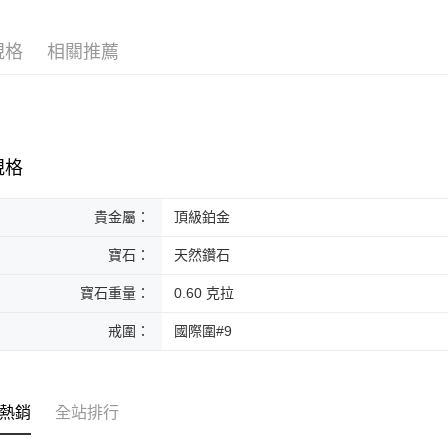
台新國
玉山商
宅配
元大商
珠寶類別
台灣樂
台新國
玉山商
免運費
規格
相關推薦
珠寶系列
台灣樂
台新國
台灣樂
規格
貴金屬：
頂級鉑金
寶石：
天然鑽石
寶石重量：
0.60 克拉
戒圍：
國際圍#9
熱銷
全站排行