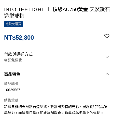
INTO THE LIGHT ∣ 頂級AU750黃金 天然鑽石
造型戒指
宅配免運費
NT$52,800
付款與運送方式
宅配免運費
付款方式
商品特色
信用卡一次付款
商品編號
信用卡分期付款
10629567
3 期 0 利率 每期
NT$17,600
21家銀行
銷售重點
6 期 0 利率 每期
NT$8,800
21家銀行
合作金庫商業銀行
第一商業銀行
精緻典雅的天然鑽石造型戒，散發出獨特的光彩，展現獨特的品味
華南商業銀行
彰化商業銀行
12 期 0 利率 每期
NT$4,400
21家銀行
合作金庫商業銀行
第一商業銀行
與魅力。無論是日常搭配或特別場合，皆能成為您手上的焦點。
上海商業儲蓄銀行
台北富邦商業銀行