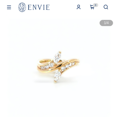
0
1
/
4