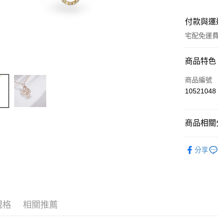
付款與運
宅配免運
付款方式
商品特色
信用卡一
商品編號
10521048
信用卡分
3 期 
商品相關分
6 期 
合作金
華南商
12 期
以寶石種
合作金
上海商
分享
華南商
合作金
人氣商品
Apple Pay
國泰世
上海商
華南商
臺灣中
國泰世
禮品推薦
ATM付款
上海商
匯豐（
臺灣中
國泰世
聯邦商
珠寶類別
匯豐（
臺灣中
元大商
聯邦商
規格
相關推薦
珠寶系列
匯豐（
運送方式
玉山商
元大商
聯邦商