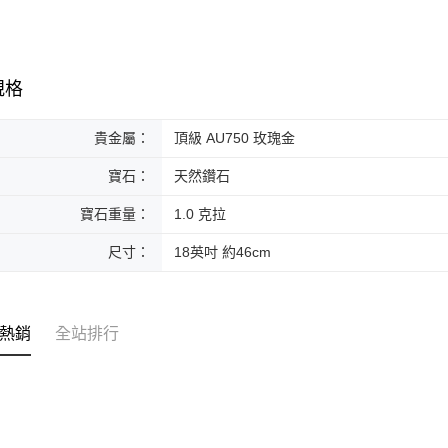
台新國
玉山商
宅配
元大商
台灣樂
台新國
玉山商
免運費
台灣樂
台新國
台灣樂
規格
貴金屬：
頂級 AU750 玫瑰金
寶石：
天然鑽石
寶石重量：
1.0 克拉
尺寸：
18英吋 約46cm
熱銷
全站排行