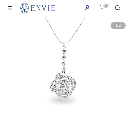
0
1
/
2