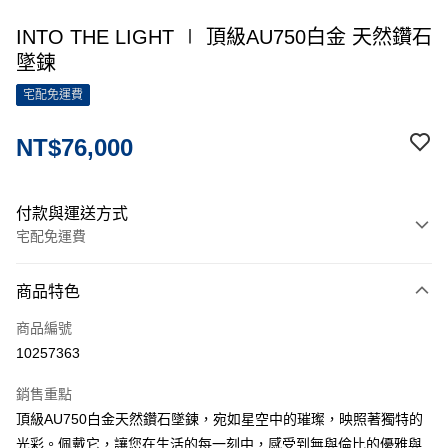
INTO THE LIGHT ∣ 頂級AU750白金 天然鑽石
墜鍊
宅配免運費
NT$76,000
付款與運送方式
宅配免運費
付款方式
商品特色
信用卡一次付款
商品編號
信用卡分期付款
10257363
3 期 0 利率 每期
NT$25,333
21家銀行
銷售重點
6 期 0 利率 每期
NT$12,666
21家銀行
合作金庫商業銀行
第一商業銀行
頂級AU750白金天然鑽石墜鍊，宛如星空中的璀璨，映照著獨特的
華南商業銀行
彰化商業銀行
12 期 0 利率 每期
NT$6,333
21家銀行
合作金庫商業銀行
第一商業銀行
光彩。佩戴它，讓您在生活的每一刻中，感受到無與倫比的優雅與
上海商業儲蓄銀行
台北富邦商業銀行